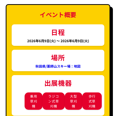
イベント概要
日程
2026年6月9日(火) 〜
2026年6月9日(火)
場所
秋田県/薬師山スキー場：地図
出展機器
乗用
ラジコ
大型
歩行
草刈
ン式草
草刈
式草
機
刈機
機
刈機