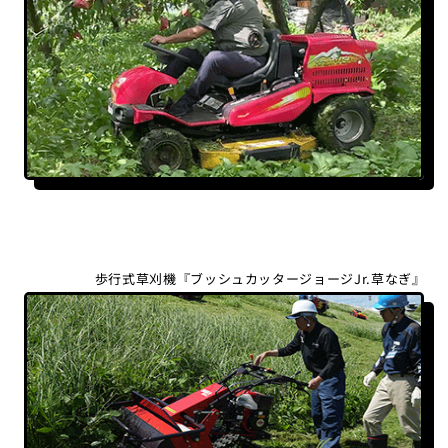
歩行式草刈機『ブッシュカッタージョージJr.草なぎ』