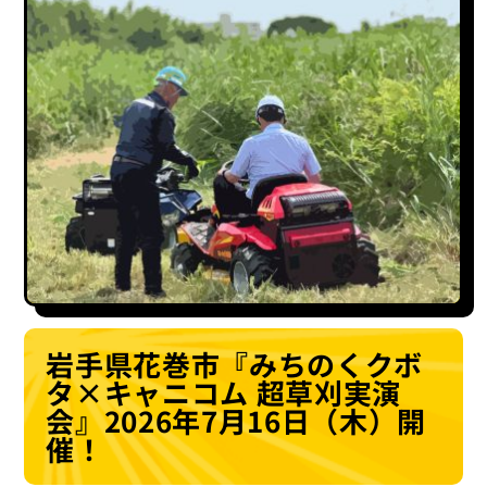
岩手県花巻市『みちのくクボ
タ×キャニコム 超草刈実演
会』2026年7月16日（木）開
催！