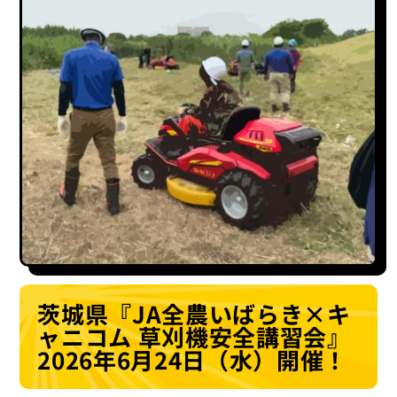
茨城県『JA全農いばらき×キ
ャニコム 草刈機安全講習会』
2026年6月24日（水）開催！