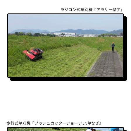
ラジコン式草刈機『アラサー傾子』
歩行式草刈機『ブッシュカッタージョージJr.草なぎ』