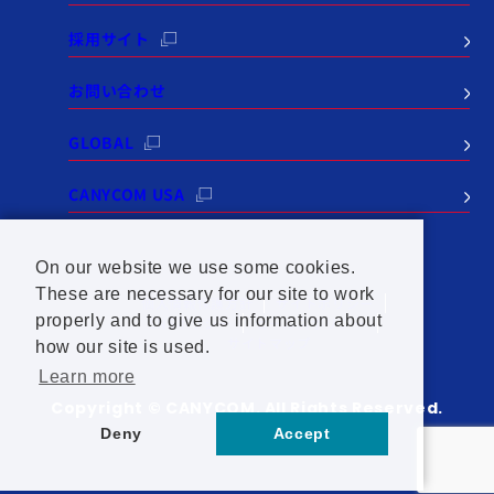
採用サイト
お問い合わせ
GLOBAL
CANYCOM USA
On our website we use some cookies.
These are necessary for our site to work
個人情報保護方針
サイトポリシー
properly and to give us information about
SNSポリシー
セールスポリシー
サイトマップ
how our site is used.
Learn more
Copyright © CANYCOM. All Rights Reserved.
Deny
Accept