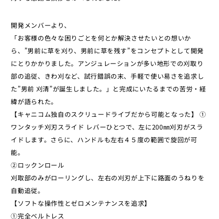
開発メンバーより、
「お客様の色々な困りごとを何とか解決させたいとの想いか
ら、”男前に草を刈り、男前に草を残す”をコンセプトとして開発
にとりかかりました。アンジュレーションが多い地形での刈取り
部の追従、きわ刈など、試行錯誤の末、手軽で使い易さを追求し
た”男前 刈清”が誕生しました。」と完成にいたるまでの苦労・経
緯が語られた。
【キャニコム独自のスクリュードライブだから可能となった】 ①
ワンタッチ刈刃スライド レバーひとつで、左に200㎜刈刃がスラ
イドします。さらに、ハンドルも左右４５度の範囲で旋回が可
能。
②ロックンロール
刈取部のみがローリングし、左右の刈刃が上下に路面のうねりを
自動追従。
【ソフトな操作性とゼロメンテナンスを追求】
①完全ベルトレス