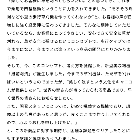
「楽しくお客様に草を刈ってもらいたい。との思いから、これま
で乗用で四輪駆動ということに力を入れてきました。“そろそろ畔
刈など小型の歩行草刈機を作ってくれないか”と、お客様の声が日
増しに強く経営陣に伝わってきました。そんなに期待していただ
いているなら、お客様にとってやさしい、安心できて安全に草が
刈れる、草が安全に残せるというコンセプトで、歩行タイプでは
今までにない、今までとは違うという商品の開発にとりかかりま
した。
そして、今、このコンセプト、考え方を凝縮した、新型美残刈機
「男前刈清」が誕生しました。今までの草刈機は、ただ草を刈れ
ばいいというものであったが、”美しく残すという文化をキャニコ
ムが提供したい”。世界の皆さんが待っておられる商品であり、早
く世界の皆さんにお知らせしたい。
また、開発スタッフにとっては、初めて挑戦する機械であり、想
像以上の苦労があったと思うが、良くここまで作り上げてくれた
ので、心よりお礼を申し上げたい。」
と、この新商品に対する期待と、困難な課題をクリアしたことに
対する感謝と挨拶をのべられました。