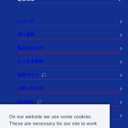
ニュース
導入事例
製品カタログ
よくある質問
採用サイト
お問い合わせ
GLOBAL
CANYCOM USA
On our website we use some cookies.
These are necessary for our site to work