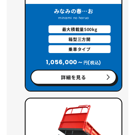
みなみの春…お
minami no haruo
最大積載量500kg
箱型三方開
乗車タイプ
1,056,000～
円(税込)
詳細を見る