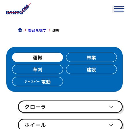
製品を探す
運搬
運搬
林業
草刈
建設
電動
ジャスパー
クローラ
ホイール