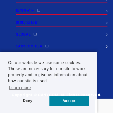
採用サイト
お問い合わせ
GLOBAL
CANYCOM USA
On our website we use some cookies.
These are necessary for our site to work
個人情報保護方針
サイトポリシー
properly and to give us information about
SNSポリシー
セールスポリシー
サイトマップ
how our site is used.
Learn more
Copyright © CANYCOM. All Rights Reserved.
Deny
Accept