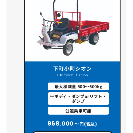
下町小町シオン
sitamachi / shion
最大積載量 500～600kg
平ボディ・ダンプorリフト・
ダンプ
公道乗車可能
968,000～
円(税込)