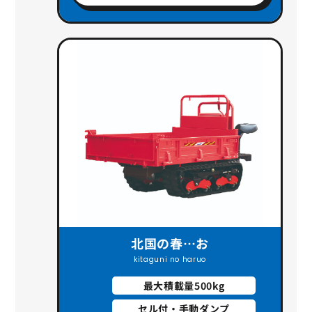
北国の春…お
kitaguni no haruo
最大積載量500kg
セル付・手動ダンプ