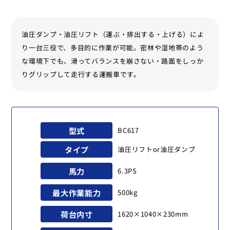
油圧ダンプ・油圧リフト（運ぶ・排出する・上げる）によ
り一台三役で、多目的に作業が可能。密林や湿地帯のよう
な環境下でも、滑ってバランスを崩さない・路面をしっか
りグリップして走行する運搬車です。
型式
BC617
タイプ
油圧リフトor油圧ダンプ
馬力
6.3PS
最大作業能力
500kg
荷台内寸
1620×1040×230mm