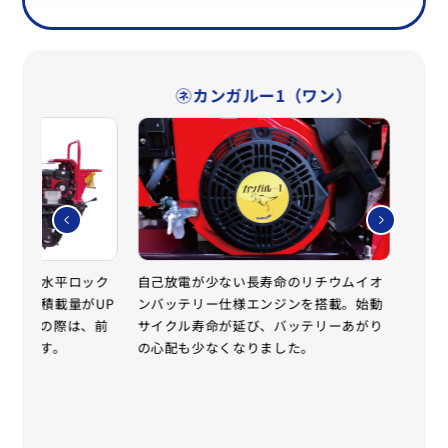
台
㋧カンガルー1（ワン）
湿
、側板の水平ロック
自己放電が少ない長寿命のリチウムイオ
保ち、積載量がUP
ンバッテリー仕様エンジンを搭載。始動
通常の
ど排出の際は、前
サイクル寿命が延び、バッテリーあがり
1.
開きます。
の心配も少なくなりました。
品比
かき
をブ
プ。
ます