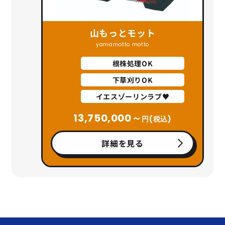
山もっとモット
yamamotto motto
根株処理OK
下草刈りOK
イエスゾーリンラブ♥
13,750,000～
円(税込)
詳細を見る