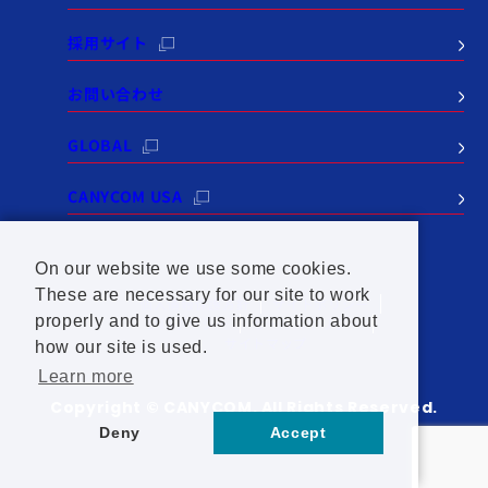
採用サイト
お問い合わせ
GLOBAL
CANYCOM USA
On our website we use some cookies.
These are necessary for our site to work
個人情報保護方針
サイトポリシー
properly and to give us information about
SNSポリシー
セールスポリシー
サイトマップ
how our site is used.
Learn more
Copyright © CANYCOM. All Rights Reserved.
Deny
Accept