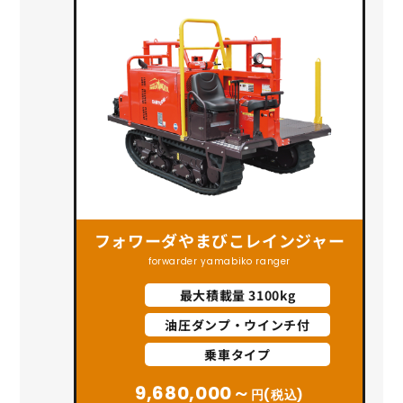
フォワーダやまびこレインジャー
forwarder yamabiko ranger
最大積載量 3100kg
油圧ダンプ・ウインチ付
乗車タイプ
9,680,000～
円(税込)