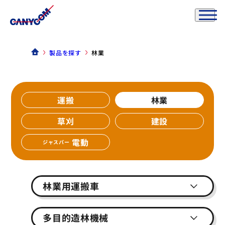
製品を探す
林業
運搬
林業
草刈
建設
電動
ジャスパー
林業用運搬車
多目的造林機械