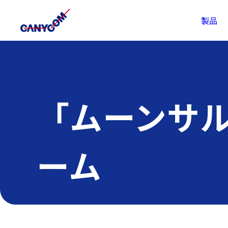
製品
「ムーンサ
ーム