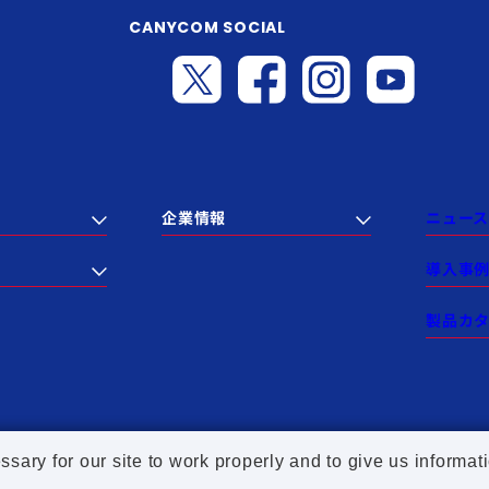
CANYCOM SOCIAL
企業情報
ニュース
導入事
製品カ
ry for our site to work properly and to give us informati