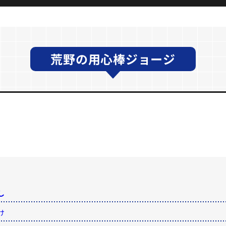
荒野の用心棒ジョージ
し
し
け