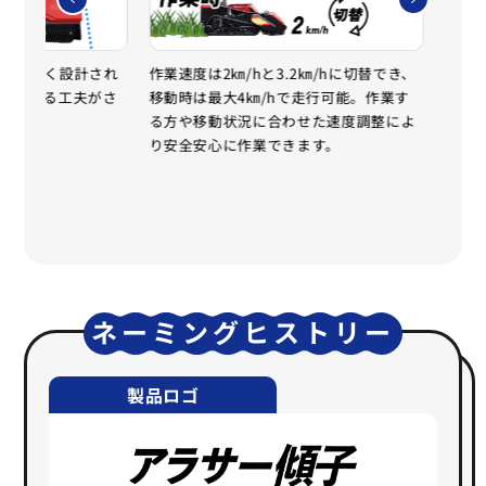
よりも狭く設計され
作業速度は2㎞/hと3.2㎞/hに切替でき、
刈刃
を抑える工夫がさ
移動時は最大4㎞/hで走行可能。作業す
刈残
る方や移動状況に合わせた速度調整によ
。
り安全安心に作業できます。
ネーミングヒストリー
製品ロゴ