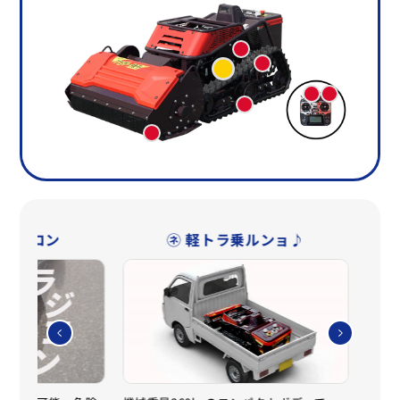
ーラジコン
㋧ 軽トラ乗ルンョ♪