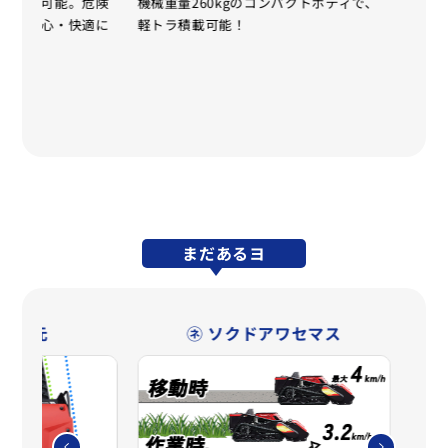
隔操作が可能。危険
機械重量260kgのコンパクトボディで、
機体
所から安心・快適に
軽トラ積載可能！
を採
斜地
まだあるヨ
な足元
㋧ ソクドアワセマス