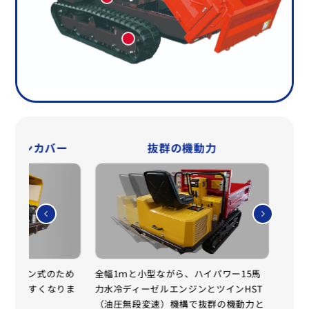
ンジンカバー
抜群の機動力
オープン式のため
全幅1ｍと小型ながら、ハイパワー15馬
運転
が行いやすくなりま
力水冷ディーゼルエンジンとツインHST
から
（油圧無段変速）機構で抜群の機動力と
プで