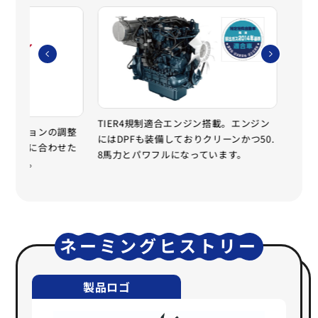
TIER4規制適合エンジン搭載。エンジン
EC
ペンションの調整
にはDPFも装備しておりクリーンかつ50.
を8
の体格に合わせた
8馬力とパワフルになっています。
えま
えます。
ネーミングヒストリー
製品ロゴ