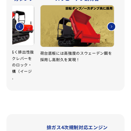
と非常に高く排出性抜
荷台底板には高強度のスウェーデン鋼を
ROP
ートロックレバーを
採用し高耐久を実現！
を追
ドゲードのロック・
便利な機構（イージ
います。
ト
排ガス4次規制対応エンジン