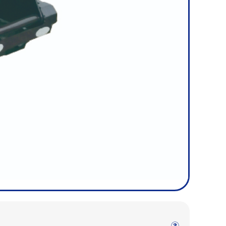
㋧ハートフル