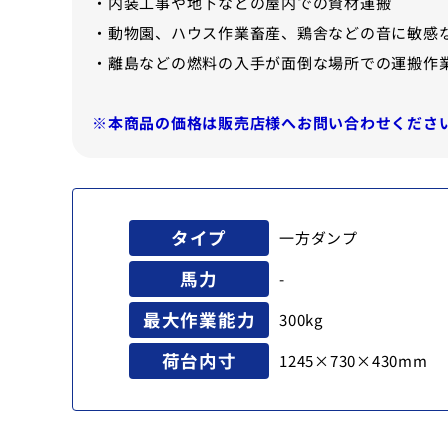
・内装工事や地下などの屋内での資材運搬
・動物園、ハウス作業畜産、鶏舎などの音に敏感
・離島などの燃料の入手が面倒な場所での運搬作
※本商品の価格は販売店様へお問い合わせくださ
タイプ
一方ダンプ
馬力
-
最大作業能力
300kg
荷台内寸
1245×730×430mm