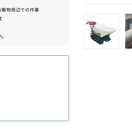
な動物周辺での作業
業
い。