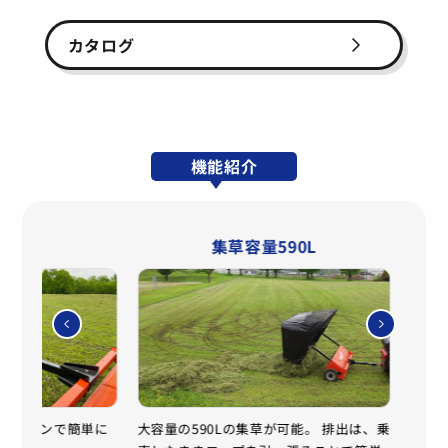
カタログ
機能紹介
付け
集草容量590L
け、ピンで簡単に
大容量の590Lの集草が可能。 排出は、乗
付属