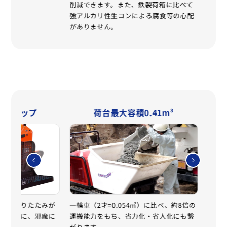
削減できます。また、鉄製荷箱に比べて
強アルカリ性生コンによる腐食等の心配
がありません。
式ステップ
荷台最大容積0.41m³
フ
のみで折りたたみが
一輪車（2才=0.054㎥）に比べ、約8倍の
フル
回しが楽に、邪魔に
運搬能力をもち、省力化・省人化にも繋
ンジ