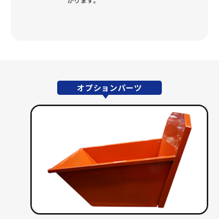
がります。
こと
オプションパーツ