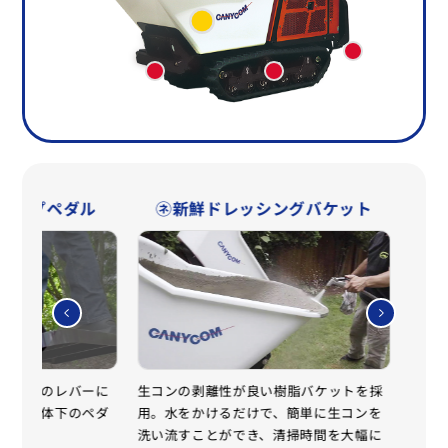
ダンプペダル
㋧新鮮ドレッシングバケット
作は通常のレバーに
生コンの剥離性が良い樹脂バケットを採
最大
時には車体下のペダ
用。水をかけるだけで、簡単に生コンを
の排
。
洗い流すことができ、清掃時間を大幅に