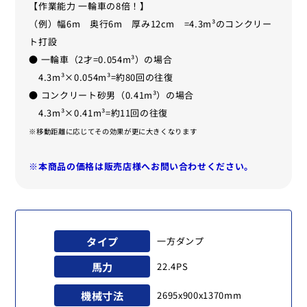
【作業能力 一輪車の8倍！】
（例）幅6m 奥行6m 厚み12cm =4.3m³のコンクリー
ト打設
● 一輪車（2才=0.054m³）の場合
4.3m³×0.054m³=約80回の往復
● コンクリート砂男（0.41m³）の場合
4.3m³×0.41m³=約11回の往復
※移動距離に応じてその効果が更に大きくなります
※本商品の価格は販売店様へお問い合わせください。
タイプ
一方ダンプ
馬力
22.4PS
機械寸法
2695x900x1370mm