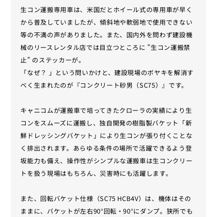
生コン運搬専用車は、米国だとホイール式の専用車が早く
から普及していましたが、傾斜地や軟弱地で使用できない
等の不満の声がありました。また、国内外を問わず建設機
械のリースレンタル店では目立つところに ”生コン運搬禁
止” のステッカーが。
「なぜ？ 」という問いかけと、建設現場のボヤキを解消す
べく生まれたのが『コンクリート砂男（SC75）』です。
キャニコムが運搬車で培ってきたクローラの実績により生
コンをスムーズに運搬し、独自開発の樹脂製バケット「新
鮮ドレッシングバケット」により生コンが張り付くことな
く排出されます。あらゆる条件の場所で活躍できるよう登
坂能力も備え、操作性がシンプルな運搬車は生コンクリー
トを扱う現場はもちろん、災害時にも活躍します。
また、回転バケット仕様（SC75 HCB4V）は、機体はその
ままに、バケットが左右90°回転・90°にダンプ。狭所でも