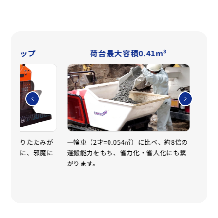
式ステップ
荷台最大容積0.41m³
フ
のみで折りたたみが
一輪車（2才=0.054㎥）に比べ、約8倍の
フル
回しが楽に、邪魔に
運搬能力をもち、省力化・省人化にも繋
ンジ
がります。
こと