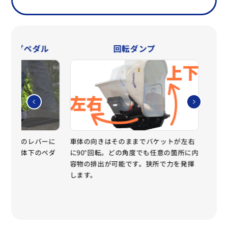
ダンプペダル
回転ダンプ
㋧
作は通常のレバーに
車体の向きはそのままでバケットが左右
生コ
時には車体下のペダ
に90°回転。どの角度でも任意の箇所に内
用。
。
容物の排出が可能です。狭所で力を発揮
洗い
します。
削減
強ア
があ