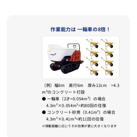
作業能力は 一輪車の8倍！
（例）幅6m 奥行6m 厚み12cm =4.3
m³のコンクリート打設
● 一輪車（2才=0.054m³）の場合
4.3m³×0.054m³=約80回の往復
● コンクリート砂男（0.41m³）の場合
4.3m³×0.41m³=約11回の往復
※移動距離に応じてその効果が更に大きくなります