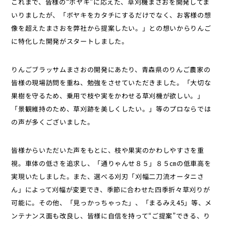
これまで、皆様の“ボヤキ”に応えた、草刈機まさおを開発してま
いりましたが、「ボヤキをカタチにするだけでなく、お客様の想
像を超えたまさおを弊社から提案したい。」との想いからりんご
に特化した開発がスタートしました。
りんごブラッサムまさおの開発にあたり、青森県のりんご農家の
皆様の現場訪問を重ね、勉強をさせていただきました。「大切な
果樹を守るため、乗用で枝や実をかわせる草刈機が欲しい。」
「景観維持のため、草刈跡を美しくしたい。」等のプロならでは
の声が多くございました。
皆様からいただいた声をもとに、枝や果実のかわしやすさを重
視。車体の低さを追求し、「通りゃんせ８５」８５㎝の低車高を
実現いたしました。また、選べる刈刃「刈幅二刀流オータニさ
ん」によって刈幅が変更でき、季節に合わせた四季折々草刈りが
可能に。その他、「見っかっちゃった」、「まるみえ45」等、メ
ンテナンス面も改良し、皆様に自信を持って“ご提案”できる、り