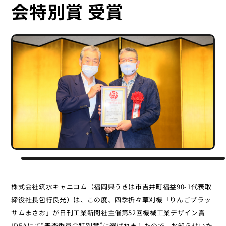
会特別賞 受賞
株式会社筑水キャニコム（福岡県うきは市吉井町福益90-1代表取
締役社長包行良光）は、この度、四季折々草刈機「りんごブラッ
サムまさお」が日刊工業新聞社主催第52回機械工業デザイン賞
IDEAにて“審査委員会特別賞”に選ばれましたので、お知らせいた