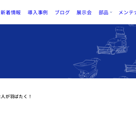
新着情報
導入事例
ブログ
展示会
部品
メンテ
2人が羽ばたく！