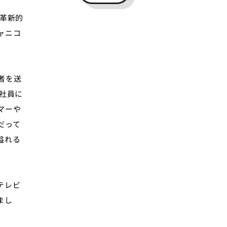
革新的
ャニコ
者を送
社員に
マーや
だって
溢れる
テレビ
まし