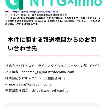
URL：
https://group.ntt/jp/group/nttgxinno/
※ 「NTT G×Inno」は、日本電信電話株式会社の商標です。
「NTT GX（Green Transformation）× Innovation」の略称であり、社会へのソリューシ
ョン提供を通じてGX分野でInnovation(変革)をおこし、2050年カーボンニュートラルの実
現に貢献していく取り組みです。
本件に関する報道機関からのお問
い合わせ先
株式会社NTTドコモ ライフスタイルイノベーション部 GXビジ
ネス担当 docomo_gx@ml.nttdocomo.com
株式会社筑水キャニコム 広報担当 森山
y_moriyama@canycom.co.jp
千葉県森林組合 chiba@senmorikumi.jp