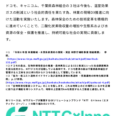
ドコモ、キャニコム、千葉県森林組合の３社は今後も、温室効果
ガスの削減という社会的責任を果たす為、林業の現場DX推進に向
けた活動を実施いたします。森林保全のための技術変革を積極的
に進めていくことで、二酸化炭素吸収量の増加や生態系および水
資源の保全・保護を推進し、持続可能な社会の実現に貢献しま
す。
※1 『令和６年度 林業機械・木質系新素材の開発・実証 林野庁補助事業 取組概要』 参
照。
（
https://www.rinya.maff.go.jp/j/kaihatu/morihub/attach/pdf/morihub-
132.pdf
）
※2 ドコモの森は、生物多様性保全の推進・森林再生によるCO2 削減といった社会課題解決
を図る目的から、NTTドコモが活動している森林です。ドコモ君津の森は千葉県森林組合が
管理する人工林を2023年9月からドコモの森として管理しています。
※3 『省力・低コスト造林ガイドライン及び造林未済地の再造林 ・荒廃農地の林地化検討事
例』 p.17参照。
(
https://www.rinya.maff.go.jp/j/kanbatu/houkokusho/attach/pdf/syokusai-4.pdf
)
※4 「全地球測位衛星システム」のことを指します。これは地球上のどの場所にいるかを正確
に割り出す機能を持つシステムで、地球の上空数万kmを周回する人工衛星と通信します。
本リリースは、NTTグループが展開するGXソリューションブランド「NTT G×Inno（エヌ
ティティ ジーノ）」※の取り組みの1つです。