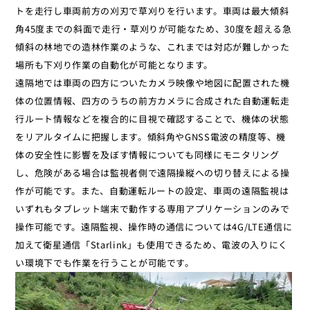
トを走行し車両前方の刈刃で草刈りを行います。車両は最大傾斜
角45度までの斜面で走行・草刈りが可能なため、30度を超える急
傾斜の林地での造林作業のような、これまでは対応が難しかった
場所も下刈り作業の自動化が可能となります。
遠隔地では車両の四方についたカメラ映像や地図に配置された機
体の位置情報、四方のうちの前方カメラに合成された自動運転走
行ルート情報などを複合的に目視で確認することで、機体の状態
をリアルタイムに把握します。傾斜角やGNSS電波の精度等、機
体の安全性に影響を及ぼす情報についても同様にモニタリング
し、危険がある場合は監視者側で遠隔操縦への切り替えによる操
作が可能です。また、自動運転ルートの設定、車両の遠隔監視は
いずれもタブレット端末で動作する専用アプリケーションのみで
操作可能です。遠隔監視、操作時の通信については4G/LTE通信に
加えて衛星通信「Starlink」も使用できるため、電波の入りにく
い環境下でも作業を行うことが可能です。