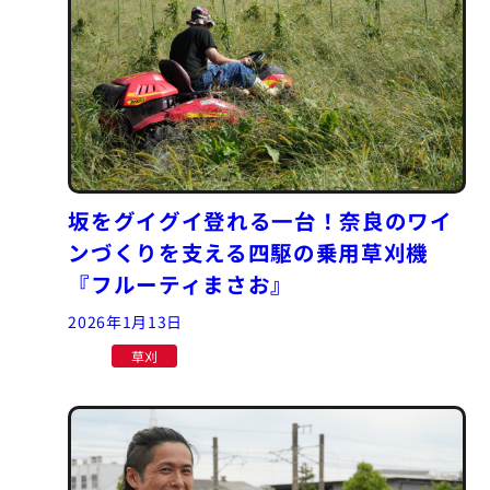
坂をグイグイ登れる一台！奈良のワイ
ンづくりを支える四駆の乗用草刈機
『フルーティまさお』
2026年1月13日
草刈