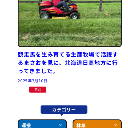
競走馬を生み育てる生産牧場で活躍す
るまさおを見に、北海道日高地方に行
ってきました。
2025年2月10日
草刈
カテゴリー
運搬
林業